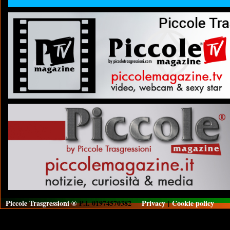
Piccole Trasgressioni ®
P.I. 01974570382
Privacy
|
Cookie policy