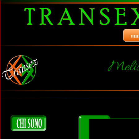
ann
Melis