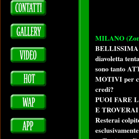
MILANO (Zona
BELLISSIMA 
diavoletta tent
sono tanto A
MOTIVI per con
credi?
PUOI FARE 
E TROVERAI 
Resterai colpi
esclusivamente 